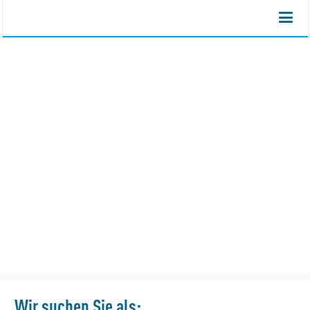
Mitarbeiter in der
Orthopädietechnik/Einlagenfertigung
Wir suchen Sie als: